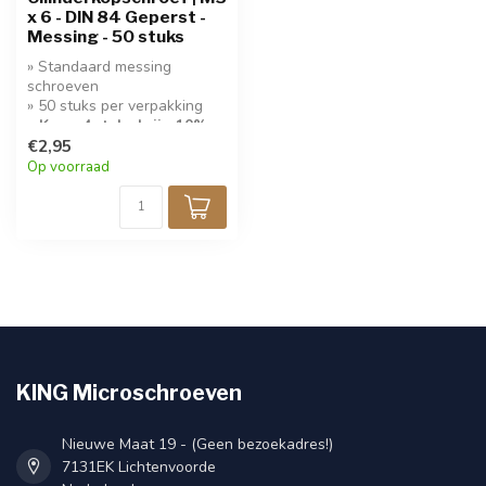
x 6 - DIN 84 Geperst -
Messing - 50 stuks
» Standaard messing
schroeven
» 50 stuks per verpakking
» Koop 4 stuks krijg 10%
korting!
€2,95
Op voorraad
KING Microschroeven
Nieuwe Maat 19 - (Geen bezoekadres!)
7131EK Lichtenvoorde