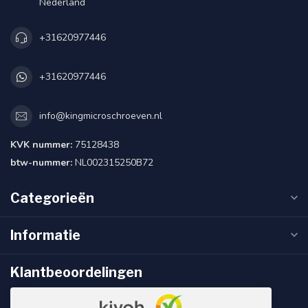
Nederland
+31620977446
+31620977446
info@kingmicroschroeven.nl
KVK nummer:
75128438
btw-nummer:
NL002315250B72
Categorieën
Informatie
Klantbeoordelingen