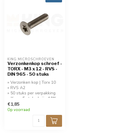
KING MICROSCHROEVEN
Verzonkenkop schroef -
TORX - M3 x 12 - RVS -
DIN 965 - 50 stuks
» Verzonken kop | Torx 10
» RVS A2
» 50 stuks per verpakking
» Koop 5 stuks krijg 10%
korting!
€1,85
Op voorraad