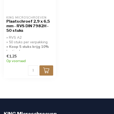
KING MICROSCHROEVEN
Plaatschroef 2,9 x 6,5
mm - RVS DIN 7982H -
50 stuks
» RVS A2
» 50 stuks per verpakking
» Koop 5 stuks krijg 10%
korting!
€1,25
Op voorraad
KING Microschroeven