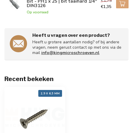
€1,75
Bit - PH1 x 25 | bit taaihard 1/4"
DIN3126
€1,35
Op voorraad
Heeft u vragen over een product?
Heeft u grotere aantallen nodig? of bij andere
vragen, neem gerust contact op met ons via de
mail
info@kingmicroschroeven.nl
Recent bekeken
2,9 X 6,5 MM