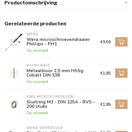
Productomschrijving
Gerelateerde producten
WERA
Wera microschroevendraaier
€9,50
Phillips - PH1
Op voorraad
BOHRCRAFT
Metaalboor 2,5 mm HSSg
€1,85
Cobalt DIN 338
Op voorraad
KING MICROSCHROEVEN
Sluitring M3 - DIN 125A - RVS -
€1,85
200 stuks
Op voorraad
WERA WERKZEUGE