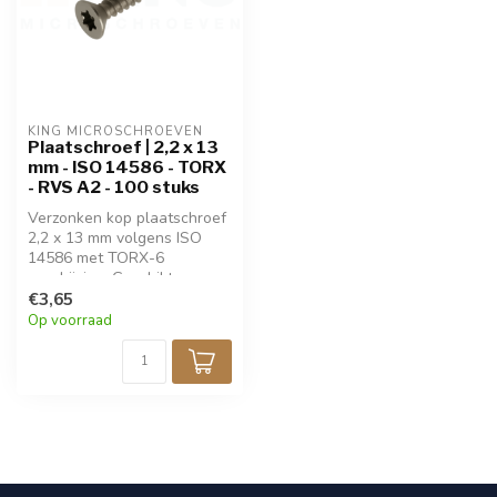
KING MICROSCHROEVEN
Plaatschroef | 2,2 x 13
mm - ISO 14586 - TORX
- RVS A2 - 100 stuks
Verzonken kop plaatschroef
2,2 x 13 mm volgens ISO
14586 met TORX-6
aandrijving. Geschikt voor
dun plaatmateriaal, biedt
€3,65
sterke grip en eenvoudige
Op voorraad
montage. Gemaakt van
roestvrij staal voor
langdurige
corrosiebestendigheid.
Verpakt per 100 stuks.