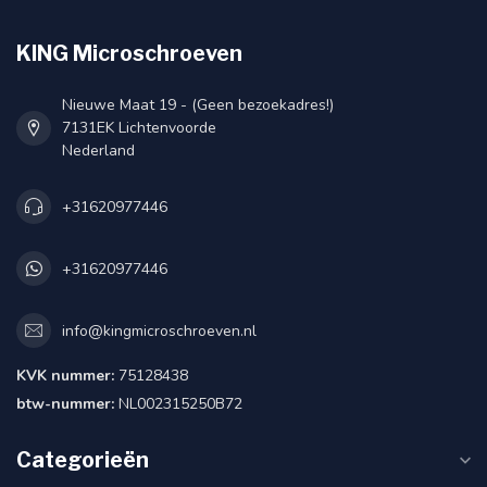
KING Microschroeven
Nieuwe Maat 19 - (Geen bezoekadres!)
7131EK Lichtenvoorde
Nederland
+31620977446
+31620977446
info@kingmicroschroeven.nl
KVK nummer:
75128438
btw-nummer:
NL002315250B72
Categorieën