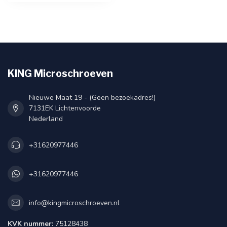
corrosiebestendigheid.
Verpakt per 100 stuks.
KING Microschroeven
Nieuwe Maat 19 - (Geen bezoekadres!)
7131EK Lichtenvoorde
Nederland
+31620977446
+31620977446
info@kingmicroschroeven.nl
KVK nummer:
75128438