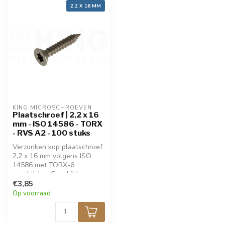
2,2 X 16 MM
KING MICROSCHROEVEN
Plaatschroef | 2,2 x 16
mm - ISO 14586 - TORX
- RVS A2 - 100 stuks
Verzonken kop plaatschroef
2,2 x 16 mm volgens ISO
14586 met TORX-6
aandrijving. Geschikt voor
dun plaatmateriaal, biedt
€3,85
sterke grip en eenvoudige
Op voorraad
montage. Gemaakt van
roestvrij staal voor
langdurige