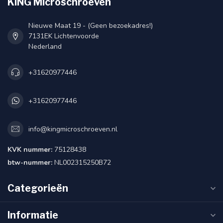
KING Microschroeven
Nieuwe Maat 19 - (Geen bezoekadres!)
7131EK Lichtenvoorde
Nederland
+31620977446
+31620977446
info@kingmicroschroeven.nl
KVK nummer:
75128438
btw-nummer:
NL002315250B72
Categorieën
Informatie