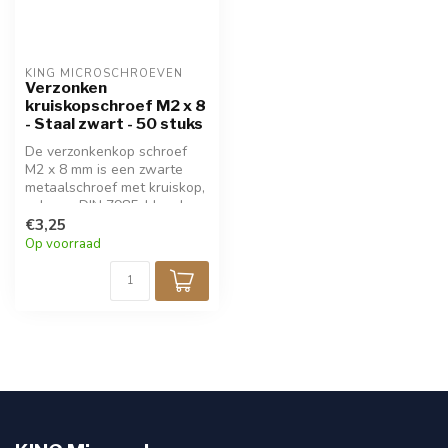
KING MICROSCHROEVEN
Verzonken
kruiskopschroef M2 x 8
- Staal zwart - 50 stuks
De verzonkenkop schroef
M2 x 8 mm is een zwarte
metaalschroef met kruiskop,
volgens DIN 7985. Ideaal
voor precisiewerk in
€3,25
modelbouw en elektronica.
Op voorraad
Verpakt per 50 stuks. Voor
bevestigingen waar de
schroef verzonken moet
worden.