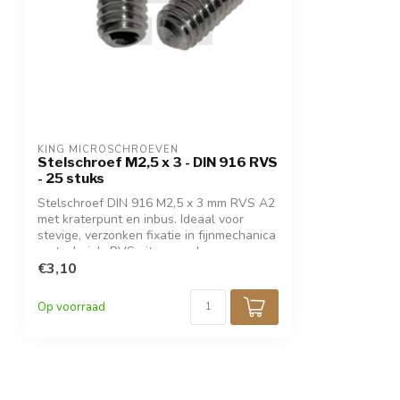
KING MICROSCHROEVEN
Stelschroef M2,5 x 3 - DIN 916 RVS
- 25 stuks
Stelschroef DIN 916 M2,5 x 3 mm RVS A2
met kraterpunt en inbus. Ideaal voor
stevige, verzonken fixatie in fijnmechanica
en techniek. RVS uitgevoerd voor
bescherming tegen corrosie. Verpakt per
€3,10
25 stuks.
Op voorraad