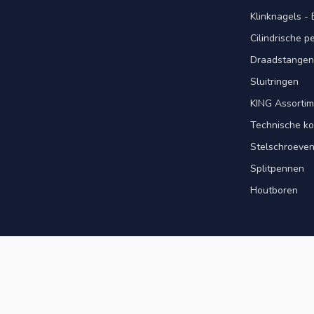
Klinknagels -
Cilindrische 
Draadstangen 
Sluitringen
KING Assorti
Technische ko
Stelschroeve
Splitpennen
Houtboren