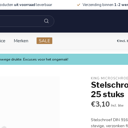
roducten
uit voorraad
leverbaar
Verzending binnen
1-2 we
ice
Merken
SALE
€
Incl.
vanwege drukte. Excuses voor het ongemak!
KING MICROSCHRO
Stelschro
25 stuks
€3,10
Incl. btw
Stelschroef DIN 916
stevige, verzonken f