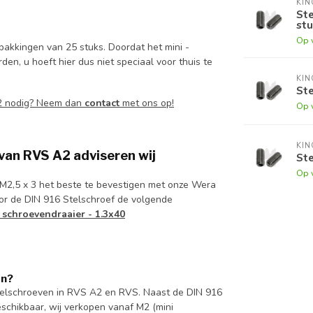
KI
Ste
stu
Op 
pakkingen van 25 stuks. Doordat het mini -
n, u hoeft hier dus niet speciaal voor thuis te
KI
Ste
A2 nodig? Neem dan
contact
met ons op!
Op 
KI
 van RVS A2 adviseren wij
Ste
Op 
f M2,5 x 3 het beste te bevestigen met onze Wera
or de DIN 916 Stelschroef de volgende
 schroevendraaier - 1.3x40
en?
telschroeven in RVS A2 en RVS. Naast de DIN 916
schikbaar, wij verkopen vanaf M2 (mini