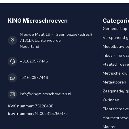
KING Microschroeven
Categori
Gereedschap
Nieuwe Maat 19 - (Geen bezoekadres!)
Verspanend g
7131EK Lichtenvoorde
Nederland
Modelbouw bou
Inbus - Torx 
+31620977446
Plaatschroeve
Metrische kru
+31620977446
Metaalboren
Zaagsnede/ gl
info@kingmicroschroeven.nl
O-ringen
KVK nummer:
75128438
Plaatschroeve
btw-nummer:
NL002315250B72
Houtschroeve
Moeren