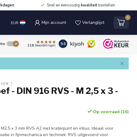
rkdagen
Snel en eenvoudig
kwaliteit
bestellen
0
Mijn account
Verlanglijst
EUR
9.5
 btw
118
beoordelingen
EVEN
ef - DIN 916 RVS - M 2,5 x 3 -
Op voorraad (16)
 M2,5 x 3 mm RVS A2 met kraterpunt en inbus. Ideaal voor
ixatie in fijnmechanica en techniek. RVS uitgevoerd voor