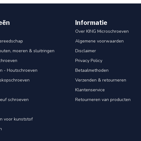
eën
Informatie
Over KING Microschroeven
ereedschap
Algemene voorwaarden
ten, moeren & sluitringen
Disclaimer
schroeven
Privacy Policy
n - Houtschroeven
Betaalmethoden
iskopschroeven
Verzenden & retourneren
Klantenservice
euf schroeven
Retourneren van producten
n voor kunststof
n