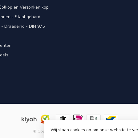
 Bolkop en Verzonken kop
pennen - Staal gehard
- Draadeind - DIN 975
menten
gels
n
Wij slaan cookies op om onze website te ver
© Copyright 2026 KING Microschroeven