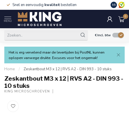
Snel en eenvoudig
kwaliteit
bestellen
9.5
0
MENU
€
Incl. btw
Het is erg vervelend maar de levertijden bij PostNL kunnen
oplopen vanwege drukte. Excuses voor het ongemak!
Home
/
Zeskantbout M3 x 12 | RVS A2 - DIN 993 - 10 stuks
Zeskantbout M3 x 12 | RVS A2 - DIN 993 -
10 stuks
KING MICROSCHROEVEN