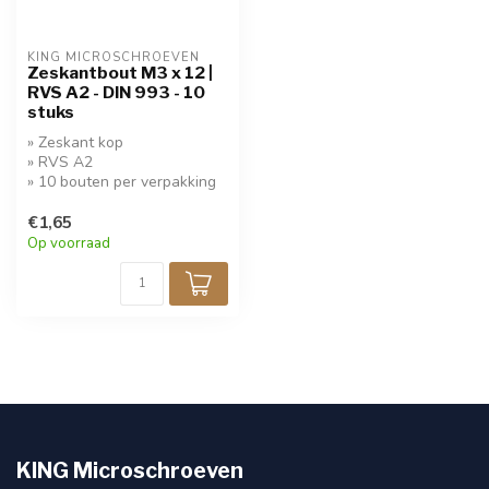
KING MICROSCHROEVEN
Zeskantbout M3 x 12 |
RVS A2 - DIN 993 - 10
stuks
» Zeskant kop
» RVS A2
» 10 bouten per verpakking
€1,65
Op voorraad
KING Microschroeven