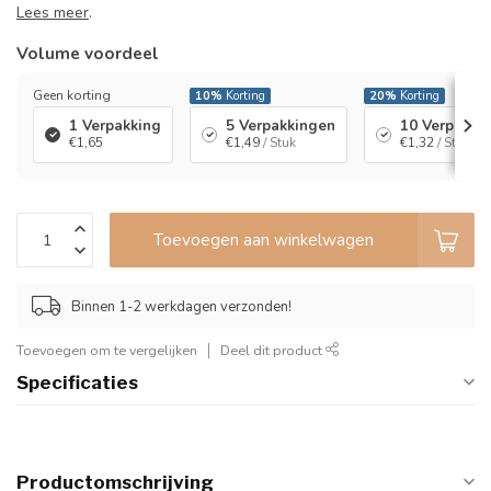
Lees meer
.
Volume voordeel
Geen korting
10%
Korting
20%
Korting
1 Verpakking
5 Verpakkingen
10 Verpakki
€1,65
€1,49
/ Stuk
€1,32
/ Stuk
Toevoegen aan winkelwagen
Binnen 1-2 werkdagen verzonden!
Toevoegen om te vergelijken
Deel dit product
Specificaties
Productomschrijving