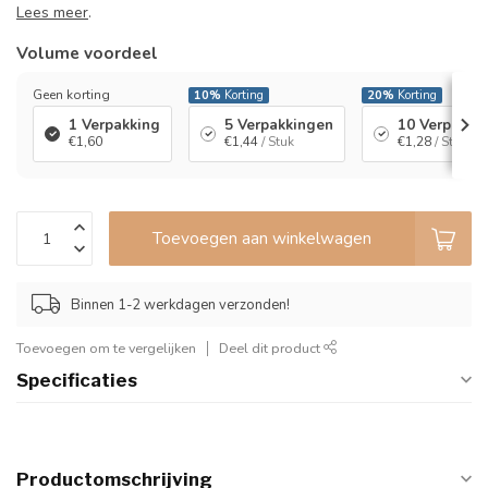
Lees meer
.
Volume voordeel
Geen korting
10%
Korting
20%
Korting
1 Verpakking
5 Verpakkingen
10 Verpakki
€1,60
€1,44
/ Stuk
€1,28
/ Stuk
Toevoegen aan winkelwagen
Binnen 1-2 werkdagen verzonden!
Toevoegen om te vergelijken
Deel dit product
Specificaties
Productomschrijving