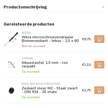
Productomschrijving
Gerelateerde producten
WERA
Wera microschroevendraaier
€9,75
Binnenzeskant - Inbus - 1,5 x 60
Niet op voorraad
FORUM
Inbussleutel 1,5 mm - los
€1,10
verpakt
Op voorraad
KING MICROSCHROEVEN
Zeskant moer M2 - Staal zwart
€2,75
- DIN 934 - 25 stuks
Op voorraad