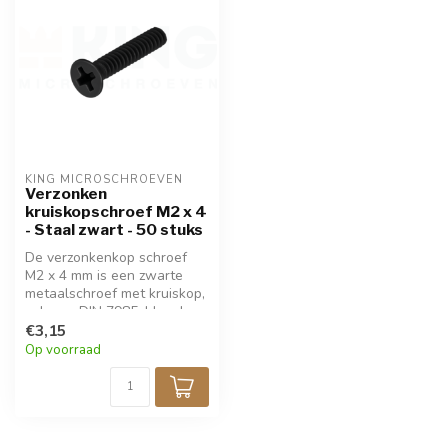
KING MICROSCHROEVEN
Verzonken
kruiskopschroef M2 x 4
- Staal zwart - 50 stuks
De verzonkenkop schroef
M2 x 4 mm is een zwarte
metaalschroef met kruiskop,
volgens DIN 7985. Ideaal
voor precisiewerk in
€3,15
modelbouw en elektronica.
Op voorraad
Verpakt per 50 stuks. Voor
bevestigingen waar de
schroef verzonken moet
worden.